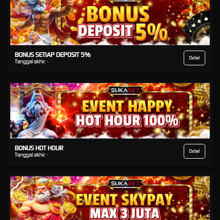
BONUS SETIAP DEPOSIT 5%
Detail
Tanggal akhir:
-
BONUS HOT HOUR
Detail
Tanggal akhir:
-