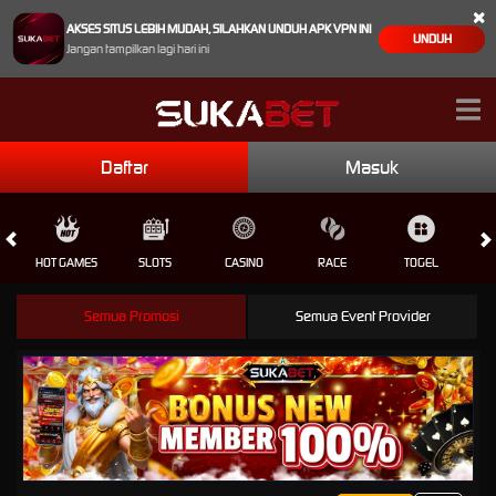
×
AKSES SITUS LEBIH MUDAH, SILAHKAN UNDUH APK VPN INI
UNDUH
Jangan tampilkan lagi hari ini
Daftar
Masuk
HOT GAMES
SLOTS
CASINO
RACE
TOGEL
S
Semua Promosi
Semua Event Provider