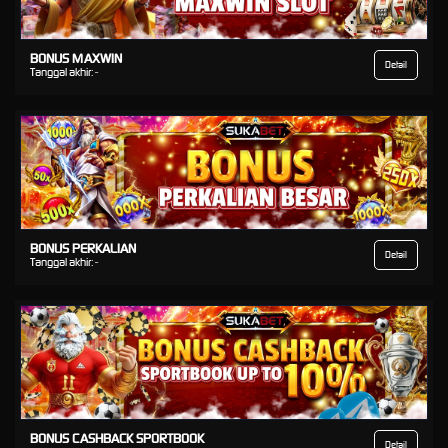
BONUS MAXWIN
Detail
Tanggal akhir:
-
BONUS PERKALIAN
Detail
Tanggal akhir:
-
BONUS CASHBACK SPORTBOOK
Detail