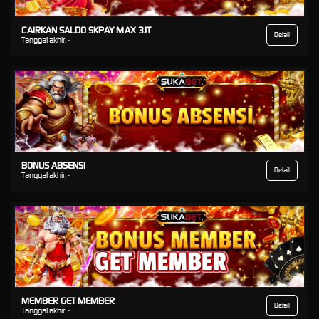
CAIRKAN SALDO SKPAY MAX 3JT
Detail
Tanggal akhir:
-
BONUS ABSENSI
Detail
Tanggal akhir:
-
MEMBER GET MEMBER
Detail
Tanggal akhir:
-