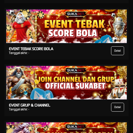
EVENT TEBAK SCORE BOLA
Detail
Tanggal akhir:
-
EVENT GRUP & CHANNEL
Detail
Tanggal akhir:
-