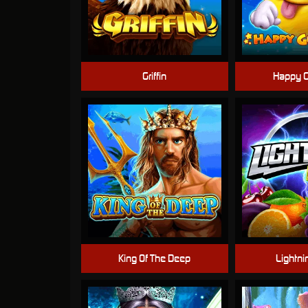
Griffin
Happy 
King Of The Deep
Lightni