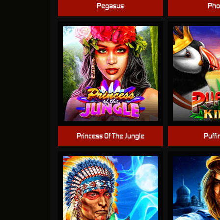
Pegasus
Pho
Princess Of The Jungle
Puffi