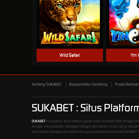
Wild Safari
Yin
Tentang SUKABET
Responsible Gambling
Pusat Bantua
SUKABET : Situs Platfo
SUKABET
merupakan situs platform game online sukabet hadir dengan li
dengan menyediakan berbagai kategori permainan favorit yang banyak 
kemudahan navigasi dan antarmuka yang sederhana membuat SUKABET menj