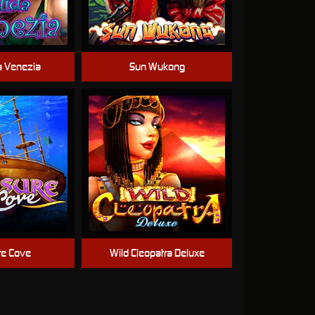
a Venezia
Sun Wukong
re Cove
Wild Cleopatra Deluxe