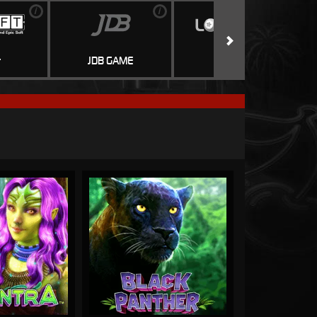
n****y
i
i
i
IDR
1025.40
Starlight Princess™
t
JDB GAME
LOTTERY
h****b
IDR
1008.98
Gates Of Olympus™
a****l
IDR
746.58
Sugar Rush™
b****a
IDR
671.37
Gates Of Olympus™
b****a
IDR
616.72
Gates Of Olympus™
s****r
IDR
611.89
Gates Of Olympus™
n****y