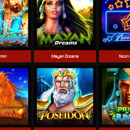
rmin
Mayan Dreams
Neon 