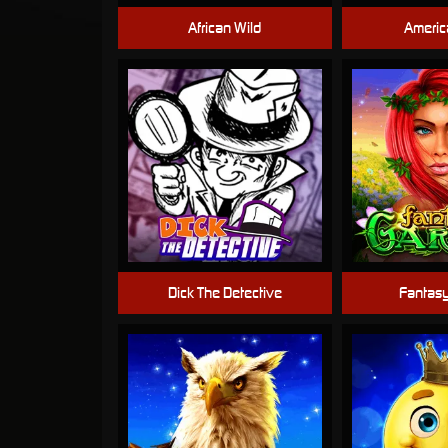
African Wild
Americ
Dick The Detective
Fantas