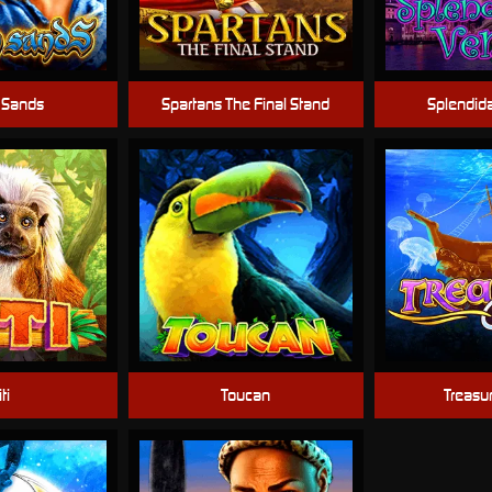
n Sands
Spartans The Final Stand
Splendid
iti
Toucan
Treasu