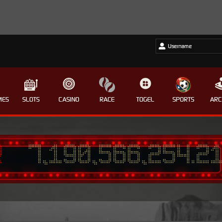
MES
SLOTS
CASINO
RACE
TOGEL
SPORTS
ARC
R
7,190,566,254.3