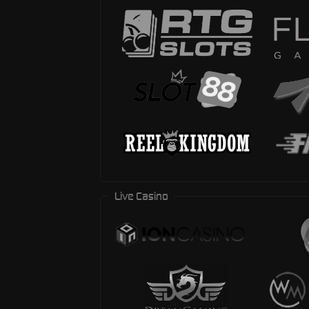
Live Casino