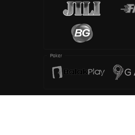
Poker