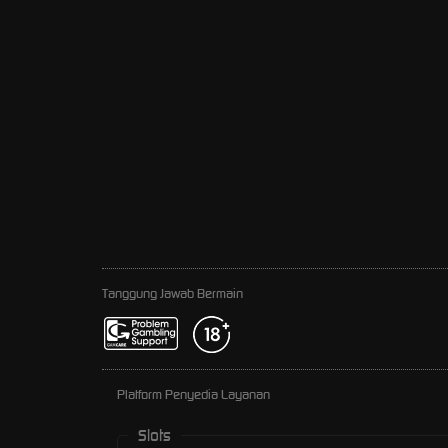
Tanggung Jawab Bermain
Platform Penyedia Layanan
Slots