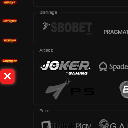
Olahraga
Arcade
Poker